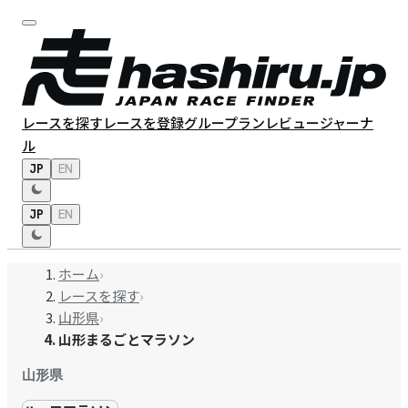
レースを探す
レースを登録
グループラン
レビュー
ジャーナ
ル
JP
EN
JP
EN
ホーム
›
レースを探す
›
山形県
›
山形まるごとマラソン
山形県