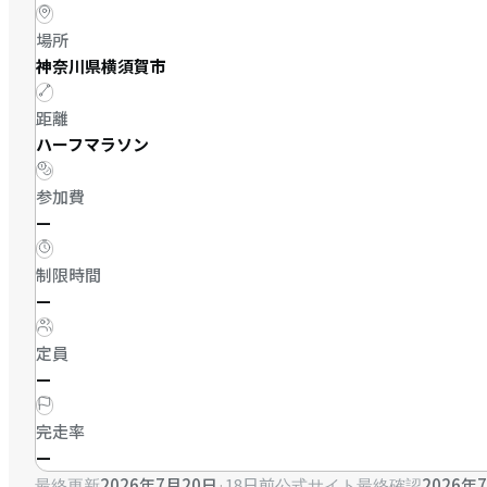
場所
神奈川県横須賀市
距離
ハーフマラソン
参加費
—
制限時間
—
定員
—
完走率
—
2026年7月20日
·
18日前
2026年
最終更新
公式サイト最終確認