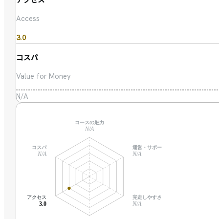
Access
3.0
コスパ
Value for Money
N/A
コースの魅力
N/A
コスパ
運営・サポート
N/A
N/A
アクセス
完走しやすさ
3.0
N/A