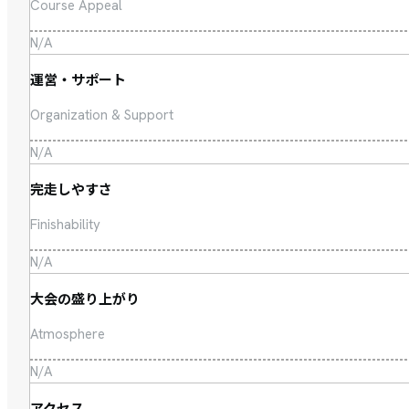
Course Appeal
N/A
運営・サポート
Organization & Support
N/A
完走しやすさ
Finishability
N/A
大会の盛り上がり
Atmosphere
N/A
アクセス