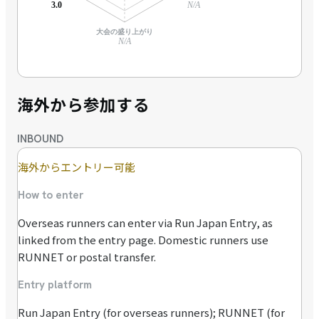
3.0
N/A
大会の盛り上がり
N/A
海外から参加する
INBOUND
海外からエントリー可能
How to enter
Overseas runners can enter via Run Japan Entry, as
linked from the entry page. Domestic runners use
RUNNET or postal transfer.
Entry platform
Run Japan Entry (for overseas runners); RUNNET (for