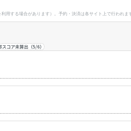
を利用する場合があります）。予約・決済は各サイト上で行われま
部スコア未算出
（
5
/
6
）