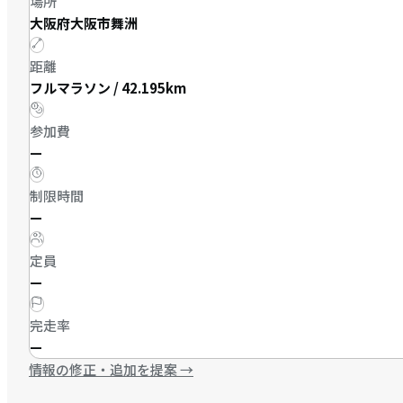
場所
大阪府大阪市舞洲
距離
フルマラソン / 42.195km
参加費
—
制限時間
—
定員
—
完走率
—
情報の修正・追加を提案
→