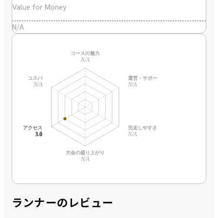
Value for Money
N/A
コースの魅力
N/A
コスパ
運営・サポート
N/A
N/A
アクセス
完走しやすさ
3.0
N/A
大会の盛り上がり
N/A
ランナーのレビュー