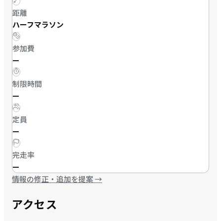
距離
ハーフマラソン
参加費
—
制限時間
—
定員
—
完走率
—
情報の修正・追加を提案
→
アクセス