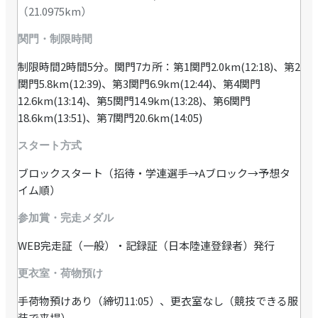
（21.0975km）
関門・制限時間
制限時間2時間5分。関門7カ所：第1関門2.0km(12:18)、第2
関門5.8km(12:39)、第3関門6.9km(12:44)、第4関門
12.6km(13:14)、第5関門14.9km(13:28)、第6関門
18.6km(13:51)、第7関門20.6km(14:05)
スタート方式
ブロックスタート（招待・学連選手→Aブロック→予想タ
イム順）
参加賞・完走メダル
WEB完走証（一般）・記録証（日本陸連登録者）発行
更衣室・荷物預け
手荷物預けあり（締切11:05）、更衣室なし（競技できる服
装で来場）