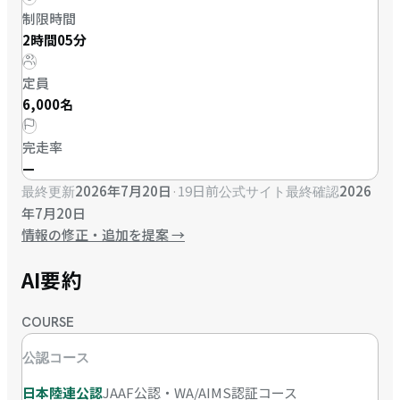
制限時間
2時間05分
定員
6,000名
完走率
—
2026年7月20日
·
19日前
2026
最終更新
公式サイト最終確認
年7月20日
情報の修正・追加を提案
→
AI要約
COURSE
公認コース
日本陸連公認
JAAF公認・WA/AIMS認証コース