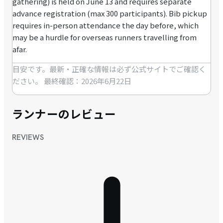
gathering) is held on June 13 and requires separate
advance registration (max 300 participants). Bib pickup
requires in-person attendance the day before, which
may be a hurdle for overseas runners travelling from
afar.
目安です。最新・正確な情報は必ず公式サイトでご確認く
ださい。
最終確認：2026年6月22日
ランナーのレビュー
REVIEWS