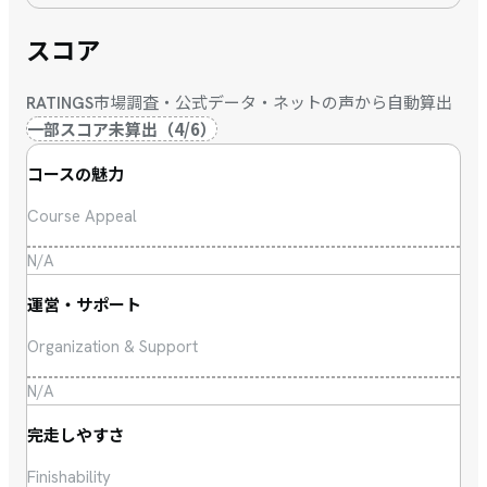
スコア
市場調査・公式データ・ネットの声から自動算出
RATINGS
一部スコア未算出
（
4
/
6
）
コースの魅力
Course Appeal
N/A
運営・サポート
Organization & Support
N/A
完走しやすさ
Finishability