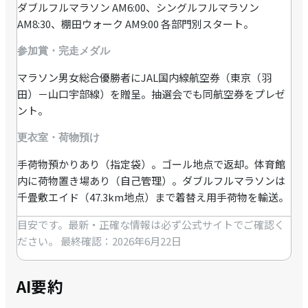
ダブルフルマラソン AM6:00、シングルフルマラソン
AM8:30、棚田ウォーク AM9:00 各部門別スタート。
参加賞・完走メダル
マラソン男女総合優勝者にJAL国内線航空券（東京（羽
田）－山口宇部線）を贈呈。抽選会でも同航空券をプレゼ
ント。
更衣室・荷物預け
手荷物預かりあり（指定袋）。ゴール地点で返却。体育館
内に荷物置き場あり（自己管理）。ダブルフルマラソンは
千畳敷エイド（47.3km地点）まで着替え用手荷物を輸送。
目安です。最新・正確な情報は必ず公式サイトでご確認く
ださい。
最終確認：2026年6月22日
AI要約