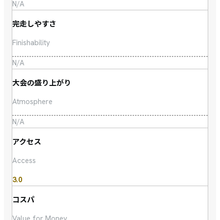
N/A
完走しやすさ
Finishability
N/A
大会の盛り上がり
Atmosphere
N/A
アクセス
Access
3.0
コスパ
Value for Money