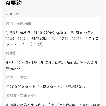
AI要約
COURSE
関門・制限時間
①約9.5km地点／11:10（70分）②折返し約15km地点／
11:50（110分）③約17.8km地点／12:10（130分）④フィニ
ッシュ／12:30（150分）
給水所
4・8・12・15・18km地点付近に給水所設置。個人の飲食
物持込不可。
スタート方式
午前10:00スタート（一斉スタートの詳細記載なし）
参加賞・完走メダル
参加賞引換券を事前郵送。部門ごとに各8位まで賞状・副賞