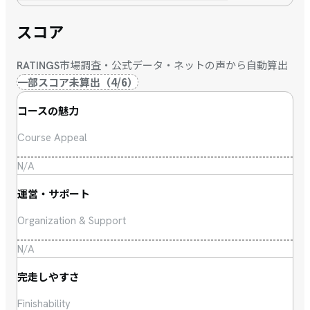
スコア
市場調査・公式データ・ネットの声から自動算出
RATINGS
一部スコア未算出
（
4
/
6
）
コースの魅力
Course Appeal
N/A
運営・サポート
Organization & Support
N/A
完走しやすさ
Finishability