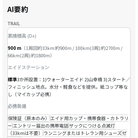
AI要約
TRAIL
累積標高 (D+)
900
m
（
1周回約33km:約900m / 100km(3周):約2700m /
66km(2周):約1800m
）
エイドステーション
標準
3か所設置：1)ウォーターエイド 2)山幸橋 3)スタート／
フィニッシュ地点。水分・軽食などを提供。紙コップ等な
し（マイカップ必携）
必携装備
保険証（原本のみ）
エイド用カップ・携帯食器・カトラリ
ー
エントリー届出の携帯電話
ザックにつける点滅灯
（33kmは不要）
ランニングまたはトレラン用シューズ
ゼ