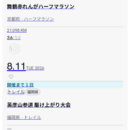
舞鶴赤れんがハーフマラソン
京都府 · ハーフマラソン
21.098 KM
/ 5.0
3.6
8.11
TUE
2026
開催まで 1 日
トレイル
福岡県
英彦山参道 駆け上がり大会
福岡県 · トレイル
—