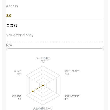
Access
3.0
コスパ
Value for Money
N/A
コースの魅力
N/A
コスパ
運営・サポート
N/A
N/A
アクセス
完走しやすさ
3.0
0.0
大会の盛り上がり