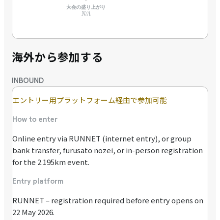
大会の盛り上がり
N/A
海外から参加する
INBOUND
エントリー用プラットフォーム経由で参加可能
How to enter
Online entry via RUNNET (internet entry), or group
bank transfer, furusato nozei, or in-person registration
for the 2.195km event.
Entry platform
RUNNET – registration required before entry opens on
22 May 2026.