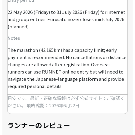
Entry period
22 May 2026 (Friday) to 31 July 2026 (Friday) for internet
and group entries. Furusato nozei closes mid-July 2026
(planned).
Notes
The marathon (42.195km) has a capacity limit; early
payment is recommended. No cancellations or distance
changes are allowed after registration. Overseas
runners can use RUNNET online entry but will need to
navigate the Japanese-language platform and provide
required personal details.
目安です。最新・正確な情報は必ず公式サイトでご確認く
ださい。
最終確認：2026年6月22日
ランナーのレビュー