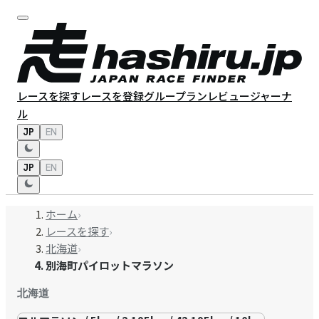
レースを探す
レースを登録
グループラン
レビュー
ジャーナ
ル
JP
EN
JP
EN
ホーム
›
レースを探す
›
北海道
›
別海町パイロットマラソン
北海道