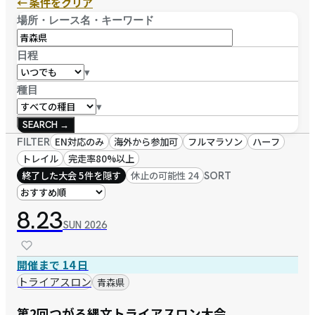
← 条件をクリア
場所・レース名・キーワード
日程
▾
種目
▾
SEARCH →
FILTER
EN対応のみ
海外から参加可
フルマラソン
ハーフ
トレイル
完走率80%以上
終了した大会 5件を隠す
休止の可能性 24
SORT
8.23
SUN
2026
開催まで 14 日
トライアスロン
青森県
第2回つがる縄文トライアスロン大会