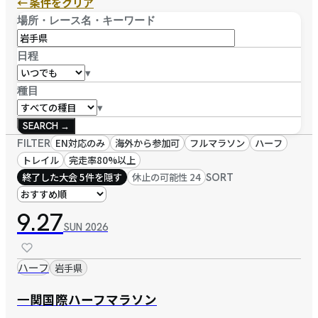
← 条件をクリア
場所・レース名・キーワード
日程
▾
種目
▾
SEARCH →
FILTER
EN対応のみ
海外から参加可
フルマラソン
ハーフ
トレイル
完走率80%以上
終了した大会 5件を隠す
休止の可能性 24
SORT
9.27
SUN
2026
ハーフ
岩手県
一関国際ハーフマラソン