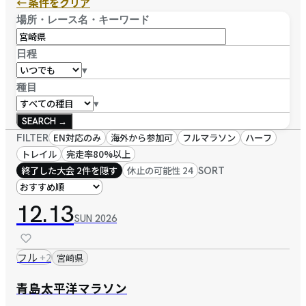
← 条件をクリア
場所・レース名・キーワード
日程
▾
種目
▾
SEARCH →
FILTER
EN対応のみ
海外から参加可
フルマラソン
ハーフ
トレイル
完走率80%以上
終了した大会 2件を隠す
休止の可能性 24
SORT
12.13
SUN
2026
フル
+
2
宮崎県
青島太平洋マラソン