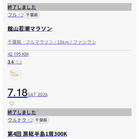
終了しました
フル
+
2
千葉県
館山若潮マラソン
千葉県 · フルマラソン / 10km / ファンラン
42.195 KM
/ 5.0
3.4
7.18
SAT
2026
終了しました
ウルトラ
+
2
千葉県
第4回 房総半島1周300K