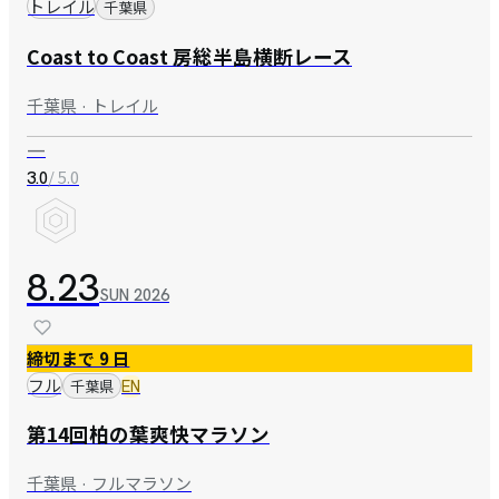
トレイル
千葉県
Coast to Coast 房総半島横断レース
千葉県 · トレイル
—
/ 5.0
3.0
8.23
SUN
2026
締切まで 9 日
フル
千葉県
EN
第14回柏の葉爽快マラソン
千葉県 · フルマラソン