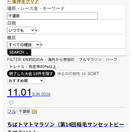
← 条件をクリア
場所・レース名・キーワード
日程
▾
種目
▾
SEARCH →
FILTER
EN対応のみ
海外から参加可
フルマラソン
ハーフ
トレイル
完走率80%以上
終了した大会 18件を隠す
休止の可能性 24
SORT
11.01
SUN
2026
フル
千葉県
EN
ちばトマトマラソン（第14回稲毛サンセットビー