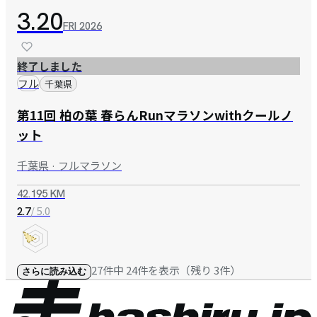
3.20
FRI
2026
終了しました
フル
千葉県
第11回 柏の葉 春らんRunマラソンwithクールノ
ット
千葉県 · フルマラソン
42.195 KM
/ 5.0
2.7
27件中 24件を表示（残り 3件）
さらに読み込む