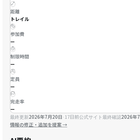
距離
トレイル
参加費
—
制限時間
—
定員
—
完走率
—
2026年7月20日
·
17日前
2026年
最終更新
公式サイト最終確認
情報の修正・追加を提案
→