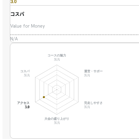
3.0
コスパ
Value for Money
N/A
コースの魅力
N/A
コスパ
運営・サポート
N/A
N/A
アクセス
完走しやすさ
3.0
N/A
大会の盛り上がり
N/A