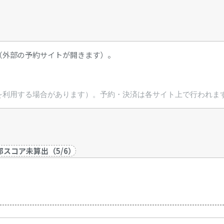
（外部の予約サイトが開きます）。
を利用する場合があります）。予約・決済は各サイト上で行われま
部スコア未算出
（
5
/
6
）