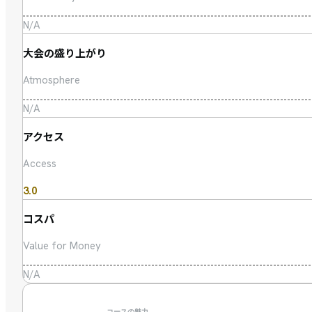
N/A
大会の盛り上がり
Atmosphere
N/A
アクセス
Access
3.0
コスパ
Value for Money
N/A
コースの魅力