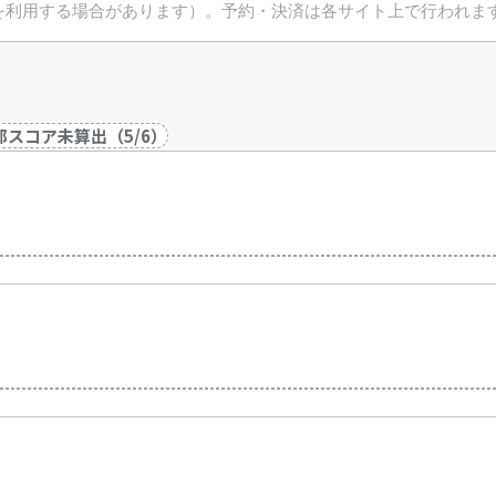
を利用する場合があります）。予約・決済は各サイト上で行われま
部スコア未算出
（
5
/
6
）