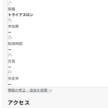
距離
トライアスロン
参加費
—
制限時間
—
定員
—
完走率
—
情報の修正・追加を提案
→
アクセス