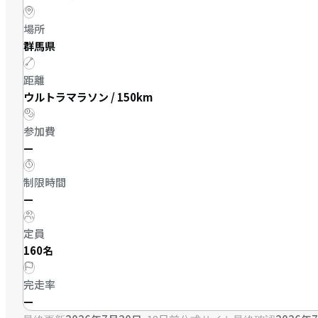
場所
群馬県
距離
ウルトラマラソン / 150km
参加費
—
制限時間
—
定員
160名
完走率
—