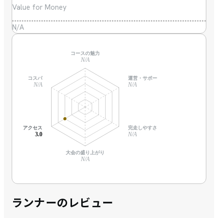
Value for Money
N/A
コースの魅力
N/A
コスパ
運営・サポート
N/A
N/A
アクセス
完走しやすさ
3.0
N/A
大会の盛り上がり
N/A
ランナーのレビュー