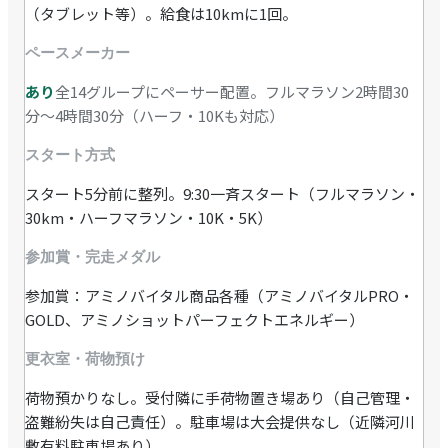
（タブレット等）。給食は10kmに1回。
ペースメーカー
あり
全14グループにペーサー配置。フルマラソン2時間30
分〜4時間30分（ハーフ・10Kも対応）
スタート方式
スタート5分前に整列。9:30一斉スタート（フルマラソン・
30km・ハーフマラソン・10K・5K）
参加賞・完走メダル
参加賞：アミノバイタル商品各種（アミノバイタルPRO・
GOLD、アミノショットパーフェクトエネルギー）
更衣室・荷物預け
荷物預かりなし。受付隣に手荷物置き場あり（自己管理・
盗難紛失は自己責任）。駐車場は大会提供なし（近隣河川
敷有料駐車場あり）。