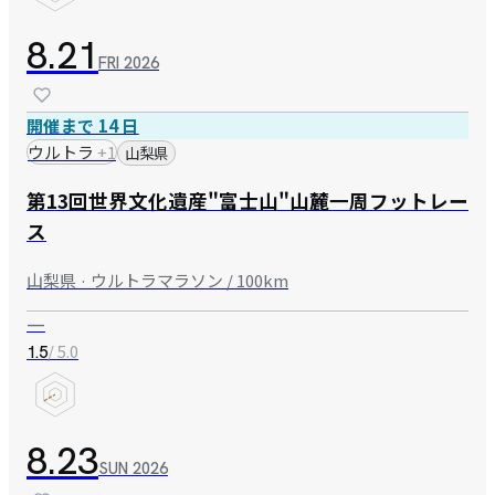
8.21
FRI
2026
開催まで 14 日
ウルトラ
+
1
山梨県
第13回世界文化遺産"富士山"山麓一周フットレー
ス
山梨県 · ウルトラマラソン / 100km
—
/ 5.0
1.5
8.23
SUN
2026