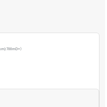
km):700mD+
）