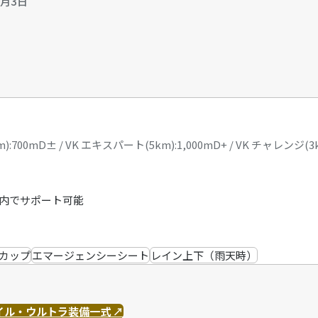
8月3日
(9km):700mD± / VK エキスパート(5km):1,000mD+ / VK チャレンジ(3
以内でサポート可能
カップ
エマージェンシーシート
レイン上下（雨天時）
イル・ウルトラ装備一式
↗