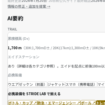
2026年7月20日
·
20日前
2026年
最終更新
公式サイト最終確認
情報の修正・追加を提案
→
AI要約
TRAIL
累積標高 (D+)
1,700
m
（
30K:1,700mD± / 20K(17km):1,300mD± / 10K
エイドステーション
あり（詳細は各カテゴリ参照）。エイドを起点に前後100m
必携装備
ウエア
ゼッケン（前面）
ジャケット
スマホ（携帯電話）
マイ
必携装備を STRIDE LAB で揃える
ボトル・カップ
↗
救急・エマージェンシー
↗
ポール
↗
トレ