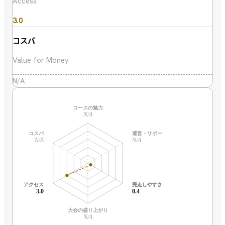
Access
3.0
コスパ
Value for Money
N/A
コースの魅力
N/A
コスパ
運営・サポート
N/A
N/A
アクセス
完走しやすさ
3.0
0.4
大会の盛り上がり
N/A