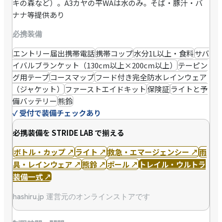
キの森など）。A3カヤの平WAは水のみ。そば・豚汁・バ
ナナ等提供あり
必携装備
エントリー届出携帯電話
携帯コップ
水分1L以上・食料
サバ
イバルブランケット（130cm以上×200cm以上）
テーピン
グ用テープ
コースマップ
フード付き完全防水レインウェア
（ジャケット）
ファーストエイドキット
保険証
ライトと予
備バッテリー
熊鈴
✓
受付で装備チェックあり
必携装備を STRIDE LAB で揃える
ボトル・カップ
↗
ライト
↗
救急・エマージェンシー
↗
雨
具・レインウェア
↗
熊鈴
↗
ポール
↗
トレイル・ウルトラ
装備一式
↗
hashiru.jp 運営元のオンラインストアです