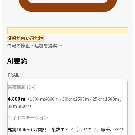
情報が古い可能性
情報の修正・追加を提案
→
AI要約
TRAIL
累積標高 (D+)
4,800
m
（
100km:4800m / 50km:2500m / 25km:1500m /
8km:380m
）
エイドステーション
充実
100kmは7関門・複数エイド（カヤの平、糠千、ケヤ