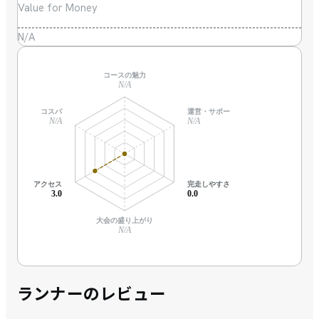
Value for Money
N/A
コースの魅力
N/A
コスパ
運営・サポート
N/A
N/A
アクセス
完走しやすさ
3.0
0.0
大会の盛り上がり
N/A
ランナーのレビュー