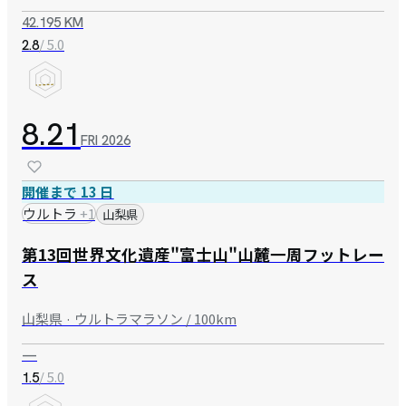
42.195 KM
/ 5.0
2.8
8.21
FRI
2026
開催まで 13 日
ウルトラ
+
1
山梨県
第13回世界文化遺産"富士山"山麓一周フットレー
ス
山梨県 · ウルトラマラソン / 100km
—
/ 5.0
1.5