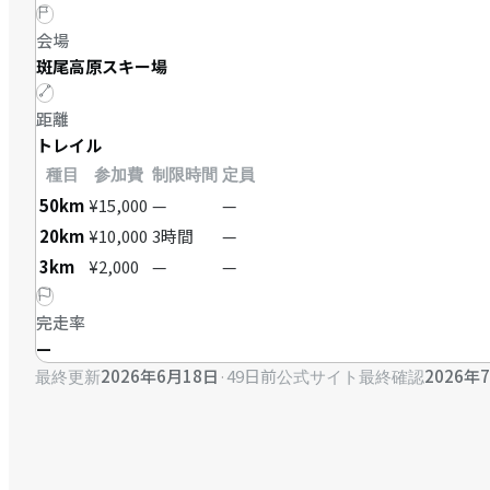
会場
斑尾高原スキー場
距離
トレイル
種目
参加費
制限時間
定員
50km
¥15,000
—
—
20km
¥10,000
3時間
—
3km
¥2,000
—
—
完走率
—
2026年6月18日
·
49日前
2026年
最終更新
公式サイト最終確認