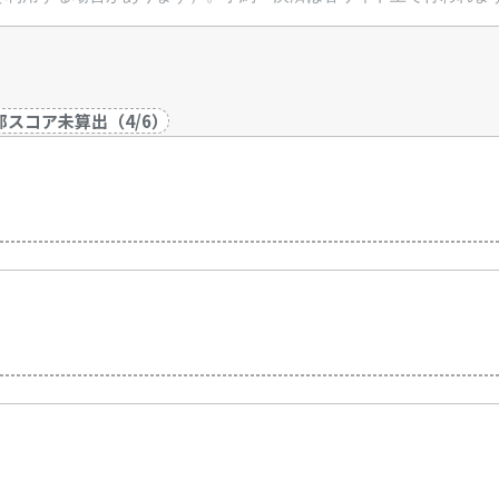
部スコア未算出
（
4
/
6
）