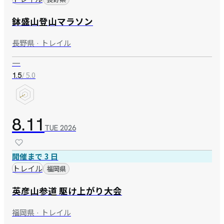
鉢盛山登山マラソン
長野県 · トレイル
—
/ 5.0
1.5
8.11
TUE
2026
開催まで 3 日
トレイル
福岡県
英彦山参道 駆け上がり大会
福岡県 · トレイル