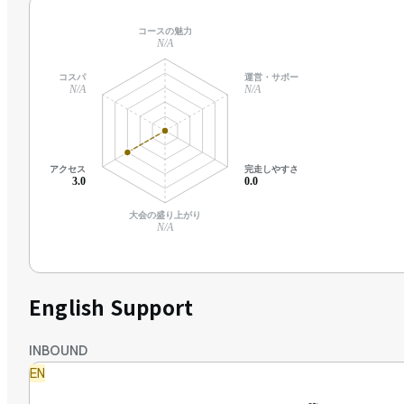
コースの魅力
N/A
コスパ
運営・サポート
N/A
N/A
アクセス
完走しやすさ
3.0
0.0
大会の盛り上がり
N/A
English Support
INBOUND
EN