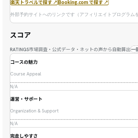
楽天トラベルで探す
↗
Booking.com で探す
↗
外部予約サイトへのリンクです（アフィリエイトプログラム
スコア
市場調査・公式データ・ネットの声から自動算出
一
RATINGS
コースの魅力
Course Appeal
N/A
運営・サポート
Organization & Support
N/A
完走しやすさ