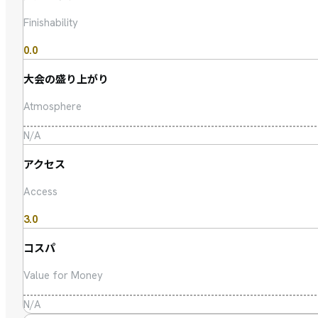
Finishability
0.0
大会の盛り上がり
Atmosphere
N/A
アクセス
Access
3.0
コスパ
Value for Money
N/A