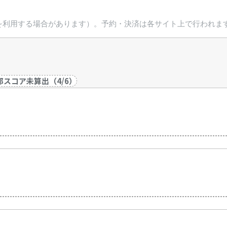
を利用する場合があります）。予約・決済は各サイト上で行われま
部スコア未算出
（
4
/
6
）