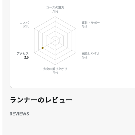
コースの魅力
N/A
コスパ
運営・サポート
N/A
N/A
アクセス
完走しやすさ
3.0
N/A
大会の盛り上がり
N/A
ランナーのレビュー
REVIEWS